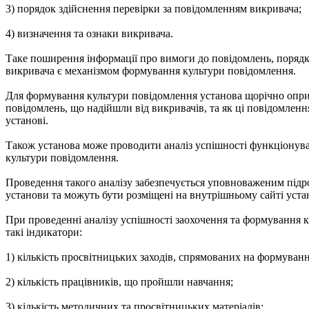
3) порядок здійснення перевірки за повідомленням викривача;
4) визначення та ознаки викривача.
Таке поширення інформації про вимоги до повідомлень, порядку 
викривача є механізмом формування культури повідомлення.
Для формування культури повідомлення установа щорічно оприлю
повідомлень, що надійшли від викривачів, та як ці повідомлен
установі.
Також установа може проводити аналіз успішності функціонува
культури повідомлення.
Проведення такого аналізу забезпечується уповноваженим підро
установи та можуть бути розміщені на внутрішньому сайті уста
При проведенні аналізу успішності заохочення та формування 
такі індикатори:
1) кількість просвітницьких заходів, спрямованих на формуванн
2) кількість працівників, що пройшли навчання;
3) кількість методичних та просвітницьких матеріалів;