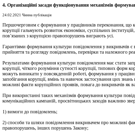
4. Організаційні засади функціонування механізмів формув
24.02.2021 Чинна публікація
Першочерговим є формування у працівників переконання, що к
корупції гальмують розвиток економіки, суспільних інституцій
пов’язаних з корупцією правопорушень виграють усі.
Гарантіями формування культури повідомлення у викривачів є 
прийняття та розгляду повідомлень, перевірки та належного реа
Результатами формування культури повідомлення має стати запр
корупції, чіткого розуміння сутності корупції, типових форм к
можуть виникати у повсякденній роботі, формування у працівн
запобігання корупції, вмінь та навичок застосування цих знань
можливі факти корупційних проявів, повага до викривачів як в
При використанні таких механізмів формування культури повід
комунікаційних кампаній, просвітницьких заходів важливо звер
1) вимоги до повідомлень;
2) способи та шляхи повідомлення викривачем про можливі фак
правопорушень, інших порушень Закону;