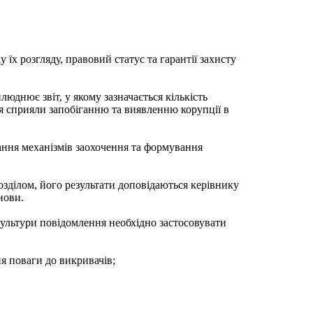
їх розгляду, правовий статус та гарантії захисту
днює звіт, у якому зазначається кількість
ня сприяли запобіганню та виявленню корупції в
ння механізмів заохочення та формування
зділом, його результати доповідаються керівнику
нови.
культури повідомлення необхідно застосовувати
я поваги до викривачів;