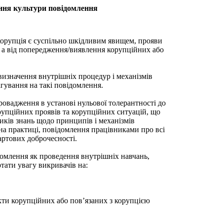
ання культури повідомлення
орупція є суспільно шкідливим явищем, прояви
, а від попередження/виявлення корупційних або
визначення внутрішніх процедур і механізмів
гування на такі повідомлення.
овадження в установі нульової толерантності до
орупційних проявів та корупційних ситуацій, що
иків знань щодо принципів і механізмів
 на практиці, повідомлення працівниками про всі
артових доброчесності.
омлення як проведення внутрішніх навчань,
тати увагу викривачів на:
ти корупційних або пов’язаних з корупцією