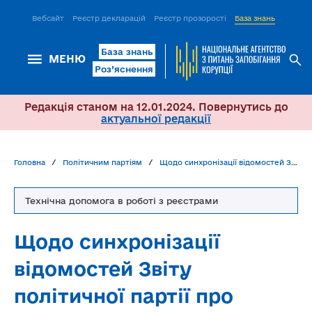
Вебсайт
Реєстр декларацій
Реєстр прозорості
База знань
ІСМ Д
База знань
МЕНЮ
Роз’яснення
Редакція станом на 12.01.2024. Повернутись до
актуальної редакції
Головна
Політичним партіям
Щодо синхронізації відомостей Звіту політичної партії про майно, доходи, витрати і зобов’язання фінансового характеру та бухгалтерського обліку політичної партії
Технічна допомога в роботі з реєстрами
Щодо синхронізації
відомостей Звіту
політичної партії про