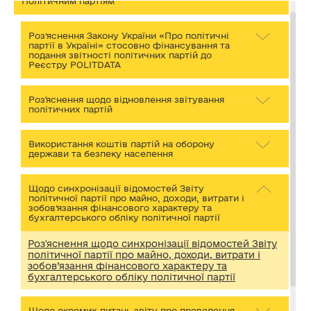
Політичним партіям
Роз’яснення Закону України «Про політичні
партії в Україні» стосовно фінансування та
подання звітності політичних партій до
Реєстру POLITDATA
Роз'яснення щодо відновлення звітування
політичних партій
Використання коштів партій на оборону
держави та безпеку населення
Щодо синхронізації відомостей Звіту
політичної партії про майно, доходи, витрати і
зобов’язання фінансового характеру та
бухгалтерського обліку політичної партії
Роз'яснення щодо синхронізації відомостей Звіту
політичної партії про майно, доходи, витрати і
зобов’язання фінансового характеру та
бухгалтерського обліку політичної партії
Щодо окремих питань звіту про проведення