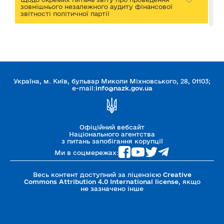
зовнішнього незалежного аудиту фінансової
звітності політичної партії
Роз'яснення щодо застосування та
дотримання окремих положень Закону
України «Про політичні партії в Україні»
стосовно фінансування та подання звітності
політичних партій
Україна, м. Київ, бульвар Миколи Міхновського, 28, 01103;
e-mail:
info@nazk.gov.ua
Офіційний вебсайт
Національного агентства
з питань запобігання корупції
Ми в соцмережах:
Весь контент доступний за ліцензією
Creative
Commons Attribution 4.0 International license
, якщо
не зазначено інше