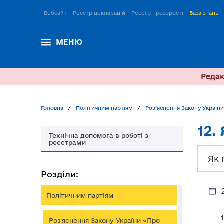
Вебсайт
Реєстр декларацій
Реєстр прозорості
База знань
МЕНЮ
Редак
Головна
Політичним партіям
Роз’яснення Закону України
12
Технічна допомога в роботі з
реєстрами
Як 
Розділи:
Політичним партіям
Роз’яснення Закону України «Про