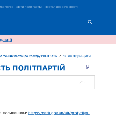
икривачів
Звіти політпартій
Портал доброчесності
дакції
політичних партій до Реєстру POLITDATA
12. ЯК ПІДВИЩИТИ ДОБРОЧЕСНІСТЬ ПОЛІТПАРТІЙ
СТЬ ПОЛІТПАРТІЙ
за посиланням:
https://nazk.gov.ua/uk/protydiya-