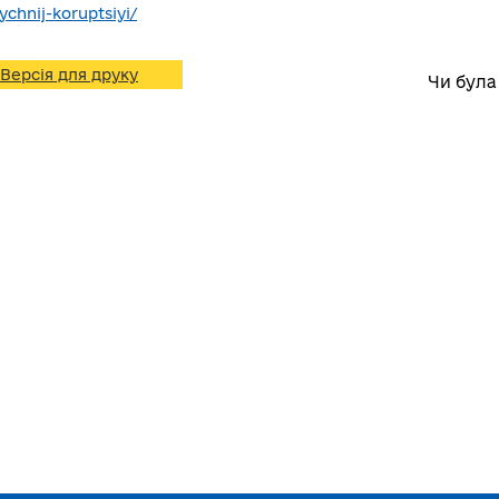
tychnij-koruptsiyi/
Версія для друку
Чи була