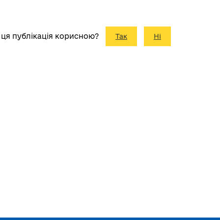
 ця публікація корисною?
Так
Ні