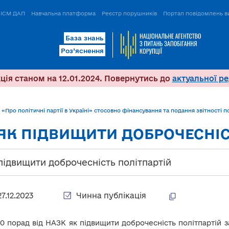
ІСМ ДАП
Навчальна платформа
Реєстр порушників
Портал повідомлень в
База знань
Роз’яснення
ція станом на 12.01.2024. Повернутись до
актуальної ре
 «Про політичні партії в Україні» стосовно фінансування та подання звітності 
. ЯК ПІДВИЩИТИ ДОБРОЧЕСНІ
підвищити доброчесність політпартій
27.12.2023
Чинна публікація
10 порад від НАЗК як підвищити доброчесність політпартій 