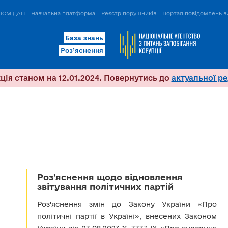
ІСМ ДАП
Навчальна платформа
Реєстр порушників
Портал повідомлень в
База знань
Роз’яснення
ція станом на 12.01.2024. Повернутись до
актуальної ре
Роз'яснення щодо відновлення
звітування політичних партій
Роз’яснення змін до Закону України «Про
політичні партії в Україні», внесених Законом