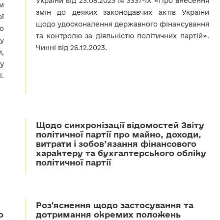
України від 23.08.2023 № 3337-IX «Про внесення
м
змін до деяких законодавчих актів України
ї
щодо удосконалення державного фінансування
що
та контролю за діяльністю політичних партій».
у
Чинні від 26.12.2023
.
и,
у
.
Щодо синхронізації відомостей Звіту
політичної партії про майно, доходи,
витрати і зобов’язання фінансового
характеру та бухгалтерського обліку
політичної партії
Роз'яснення щодо застосування та
о
дотримання окремих положень