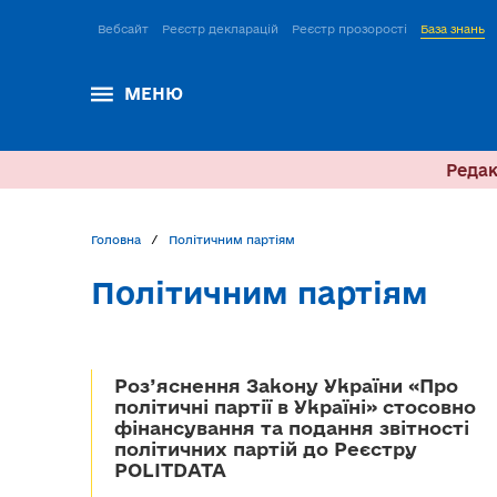
Вебсайт
Реєстр декларацій
Реєстр прозорості
База знань
МЕНЮ
Редак
Головна
Політичним партіям
Політичним партіям
Роз’яснення Закону України «Про
політичні партії в Україні» стосовно
фінансування та подання звітності
політичних партій до Реєстру
POLITDATA