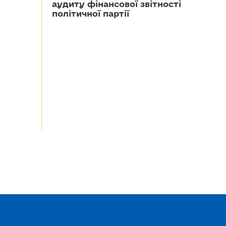
аудиту фінансової звітності
політичної партії