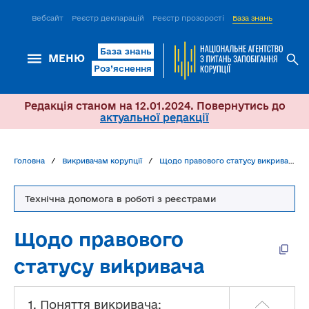
Вебсайт
Реєстр декларацій
Реєстр прозорості
База знань
ІСМ Д
База знань
МЕНЮ
Роз’яснення
Редакція станом на 12.01.2024. Повернутись до
актуальної редакції
Головна
Викривачам корупції
Щодо правового статусу викривача
Технічна допомога в роботі з реєстрами
Щодо правового
статусу викривача
1. Поняття викривача: