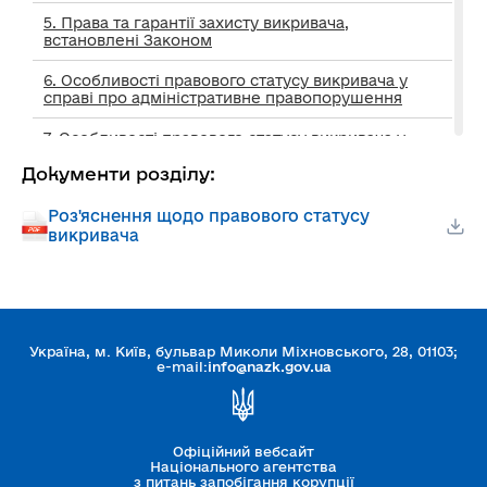
5. Права та гарантії захисту викривача,
встановлені Законом
6. Особливості правового статусу викривача у
справі про адміністративне правопорушення
7. Особливості правового статусу викривача у
кримінальному провадженні
Документи розділу:
Додатки та інша корисна інформація
Роз'яснення щодо правового статусу
викривача
Щодо отримання та розгляду повідомлень про
можливі факти корупційних або пов’язаних з
корупцією правопорушень, інших порушень
Закону України «Про запобігання корупції»
Єдиний портал повідомлень викривачів
Україна, м. Київ, бульвар Миколи Міхновського, 28, 01103;
e-mail:
info@nazk.gov.ua
Науково-практичний коментар законодавства
України про захист викривачів корупції
Офіційний вебсайт
Національного агентства
Гайд для викривачів корупції
з питань запобігання корупції