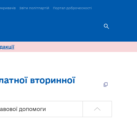
икривачів
Звіти політпартій
Портал доброчесності
дакції
атної вторинної
авової допомоги