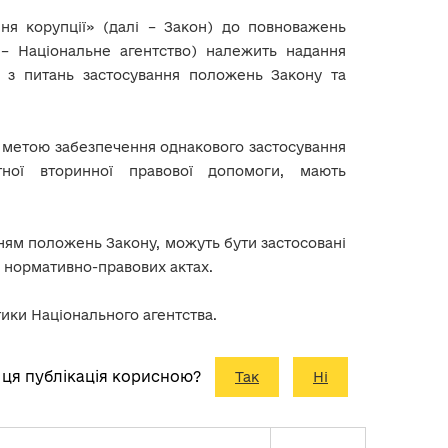
ання корупції» (далі – Закон) до повноважень
і – Національне агентство) належить надання
а з питань застосування положень Закону та
з метою забезпечення однакового застосування
ної вторинної правової допомоги, мають
енням положень Закону, можуть бути застосовані
а нормативно-правових актах.
ики Національного агентства.
 ця публікація корисною?
Так
Ні