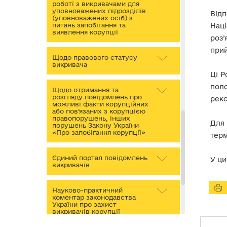
роботі з викривачами для
уповноважених підрозділів
Відп
(уповноважених осіб) з
питань запобігання та
Наці
виявлення корупції
роз
прий
Щодо правового статусу
викривача
Ці Р
пол
Щодо отримання та
розгляду повідомлень про
реко
можливі факти корупційних
або пов’язаних з корупцією
правопорушень, інших
Для 
порушень Закону України
«Про запобігання корупції»
терм
Єдиний портал повідомлень
У ци
викривачів
Науково-практичний
коментар законодавства
України про захист
викривачів корупції