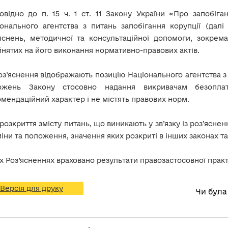
овідно до п. 15 ч. 1 ст. 11 Закону України «Про запобіг
онального агентства з питань запобігання корупції (дал
’яснень, методичної та консультаційної допомоги, зокрем
нятих на його виконання нормативно-правових актів.
оз’яснення відображають позицію Національного агентства 
ожень Закону стосовно надання викривачам безоплат
мендаційний характер і не містять правових норм.
розкриття змісту питань, що виникають у зв’язку із роз’ясн
іни та положення, значення яких розкриті в інших законах т
х Роз’ясненнях враховано результати правозастосовної практ
Версія для друку
Чи була