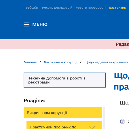
Вебсайт
Реєстр декларацій
Реєстр прозорості
База знань
МЕНЮ
Редак
Головна
Викривачам корупції
Щодо надання викривачам 
Щод
Технічна допомога в роботі з
реєстрами
пра
Розділи:
Щод
Викривачам корупції
Практичний посібник по