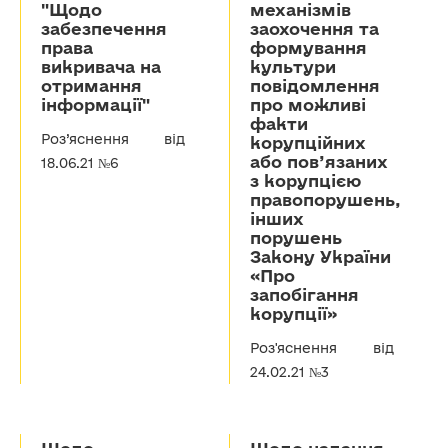
"Щодо
механізмів
забезпечення
заохочення та
права
формування
викривача на
культури
отримання
повідомлення
інформації"
про можливі
факти
Роз’яснення від
корупційних
або пов’язаних
18.06.21 №6
з корупцією
правопорушень,
інших
порушень
Закону України
«Про
запобігання
корупції»
Роз'яснення від
24.02.21 №3