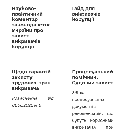
Науково-
Гайд для
практичний
викривачів
коментар
корупції
законодавства
України про
захист
викривачів
корупції
Щодо гарантій
Процесуальний
захисту
помічник.
трудових прав
Судовий захист
викривача
Збірка
Роз’яснення від
процесуальних
01.06.2022 № 8
документів і
рекомендацій, що
будуть корисними
викривачам при