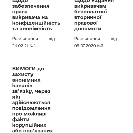
Щодо
Щодо надання
забезпечення
викривачам
права
безоплатної
викривача на
вторинної
конфіденційність
правової
та анонімність
допомоги
Роз'яснення від
Роз'яснення від
24.02.21 №4
09.07.2020 №6
ВИМОГИ до
захисту
анонімних
каналів
зв’язку, через
які
здійснюються
повідомлення
про можливі
факти
корупційних
або пов’язаних