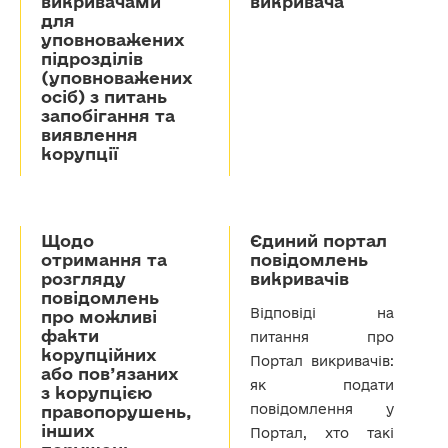
викривачами
викривача
для
уповноважених
підрозділів
(уповноважених
осіб) з питань
запобігання та
виявлення
корупції
Щодо
Єдиний портал
отримання та
повідомлень
розгляду
викривачів
повідомлень
Відповіді на
про можливі
факти
питання про
корупційних
Портал викривачів:
або пов’язаних
як подати
з корупцією
повідомлення у
правопорушень,
інших
Портал, хто такі