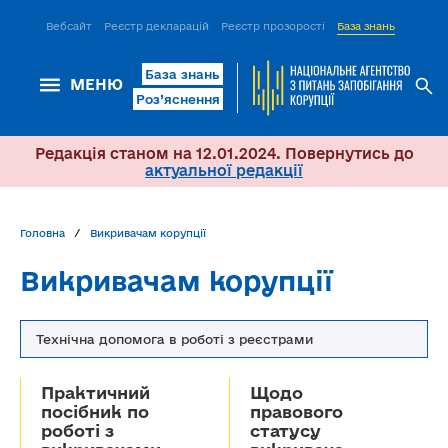
Вебсайт
Реєстр декларацій
Реєстр прозорості
База знань
ІСМ Д
База знань
МЕНЮ
Роз’яснення
Редакція станом на 12.01.2024. Повернутись до
актуальної редакції
Головна
Викривачам корупції
Викривачам корупції
Технічна допомога в роботі з реєстрами
Практичний
Щодо
посібник по
правового
роботі з
статусу