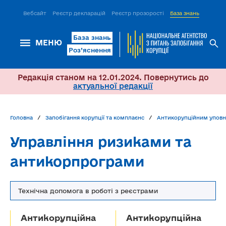
Вебсайт
Реєстр декларацій
Реєстр прозорості
База знань
ІСМ Д
База знань
МЕНЮ
Роз’яснення
Редакція станом на 12.01.2024. Повернутись до
актуальної редакції
Головна
Запобігання корупції та комплаєнс
Антикорупційним упов
Управління ризиками та
антикорпрограми
Технічна допомога в роботі з реєстрами
Антикорупційна
Антикорупційна