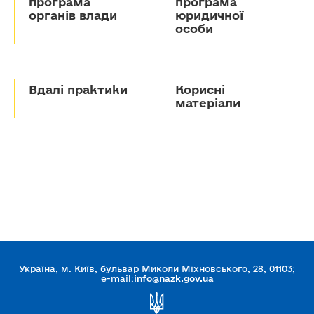
програма
програма
органів влади
юридичної
особи
Вдалі практики
Корисні
матеріали
Україна, м. Київ, бульвар Миколи Міхновського, 28, 01103;
e-mail:
info@nazk.gov.ua