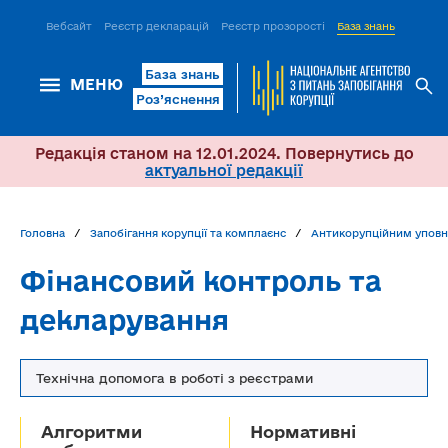
Вебсайт
Реєстр декларацій
Реєстр прозорості
База знань
ІСМ Д
База знань
МЕНЮ
Роз’яснення
Редакція станом на 12.01.2024. Повернутись до
актуальної редакції
Головна
Запобігання корупції та комплаєнс
Антикорупційним упов
Фінансовий контроль та
декларування
Технічна допомога в роботі з реєстрами
Алгоритми
Нормативні