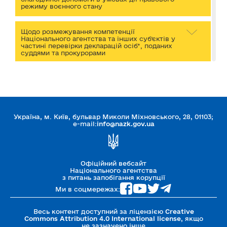
режиму воєнного стану
Щодо розмежування компетенції
Національного агентства та інших суб’єктів у
частині перевірки декларацій осіб*, поданих
суддями та прокурорами
Щодо порядку дій державних органів після
визнання державних службовців судом
винними у вчиненні корупційного
правопорушення або правопорушення
пов’язаного з корупцією
Україна, м. Київ, бульвар Миколи Міхновського, 28, 01103;
e-mail:
info@nazk.gov.ua
Щодо особливостей реалізації заборони на
одержання пільг, послуг і майна органами
державної влади та органами місцевого
самоврядування *
Офіційний вебсайт
Національного агентства
з питань запобігання корупції
Щодо внесення спеціально уповноваженими
суб’єктами у сфері протидії корупції подань
Ми в соцмережах:
про проведення службового розслідування з
метою виявлення причин та умов,*
Весь контент доступний за ліцензією
Creative
Commons Attribution 4.0 International license
, якщо
не зазначено інше