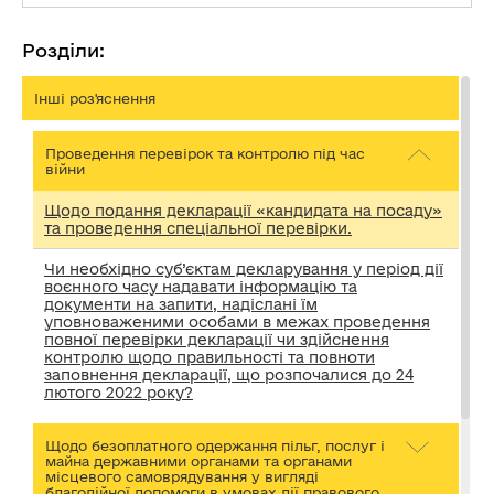
Розділи:
Інші роз'яснення
Проведення перевірок та контролю під час
війни
Щодо подання декларації «кандидата на посаду»
та проведення спеціальної перевірки.
Чи необхідно суб’єктам декларування у період дії
воєнного часу надавати інформацію та
документи на запити, надіслані їм
уповноваженими особами в межах проведення
повної перевірки декларації чи здійснення
контролю щодо правильності та повноти
заповнення декларації, що розпочалися до 24
лютого 2022 року?
Щодо безоплатного одержання пільг, послуг і
майна державними органами та органами
місцевого самоврядування у вигляді
благодійної допомоги в умовах дії правового