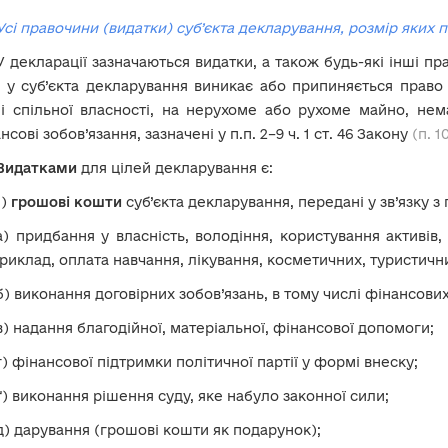
Усі правочини (видатки) суб’єкта декларування, розмір яких
У декларації зазначаються видатки, а також будь-які інші пра
 у суб’єкта декларування виникає або припиняється право 
і спільної власності, на нерухоме або рухоме майно, нем
нсові зобов’язання, зазначені у п.п. 2–9 ч. 1 ст. 46 Закону
(п. 1
Видатками
для
цілей декларування є:
1)
грошові кошти
суб’єкта декларування, передані у зв’язку 
а) придбання у власність, володіння, користування активів, 
риклад, оплата навчання, лікування, косметичних, туристичн
б) виконання договірних зобов’язань, в тому числі фінансови
в) надання благодійної, матеріальної, фінансової допомоги;
г) фінансової підтримки політичної партії у формі внеску;
ґ) виконання рішення суду, яке набуло законної сили;
д) дарування (грошові кошти як подарунок);