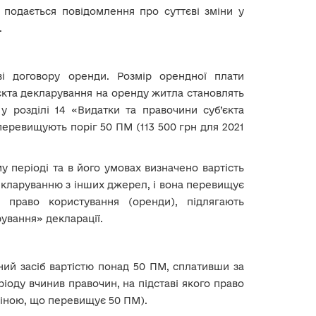
 подається повідомлення про суттєві зміни у
.
ві договору оренди. Розмір орендної плати
’єкта декларування на оренду житла становлять
у розділі 14 «Видатки та правочини суб’єкта
 перевищують поріг 50 ПМ (113 500 грн для 2021
у періоді та в його умовах визначено вартість
декларуванню з інших джерел, і вона перевищує
 право користування (оренди), підлягають
рування» декларації.
ний засіб вартістю понад 50 ПМ, сплативши за
іоду вчинив правочин, на підставі якого право
ціною, що перевищує 50 ПМ).