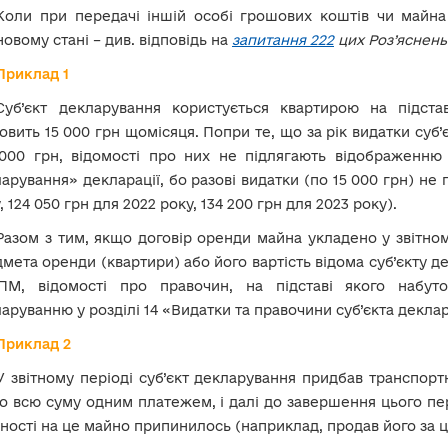
Коли при передачі іншій особі грошових коштів чи майна
овому стані – див. відповідь на
запитання 222
цих Роз’яснень
Приклад 1
Суб’єкт декларування користується квартирою на підста
овить 15 000 грн щомісяця. Попри те, що за рік видатки суб
000 грн, відомості про них не підлягають відображенню 
арування» декларації, бо разові видатки (по 15 000 грн) не
, 124 050 грн для 2022 року, 134 200 грн для 2023 року).
Разом з тим, якщо договір оренди майна укладено у звітном
мета оренди (квартири) або його вартість відома суб’єкту 
ПМ, відомості про правочин, на підставі якого набуто
аруванню у розділі 14 «Видатки та правочини суб’єкта декла
Приклад 2
У звітному періоді суб’єкт декларування придбав транспорт
о всю суму одним платежем, і далі до завершення цього пер
ності на це майно припинилось (наприклад, продав його за 