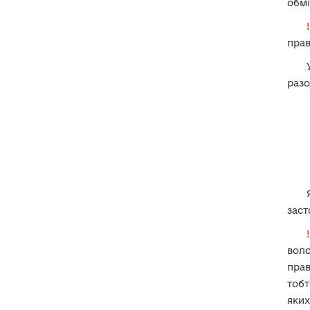
обмі
про операції з обміну валюти?
180. Чи декларувати видатки та
правочини членів сім’ї?
пра
XVІІІ. Робота за
разо
сумісництвом
XIX. Членство в
організаціях та їхніх
органах
ХХ. Особливості
декларування окремих
категорій осіб
зас
ХХІ. Особливості
декларування в окремих
ситуаціях
воло
прав
ХХІІ. Повідомлення про
тобт
суттєві зміни в майновому
стані (ПСЗ)
яких