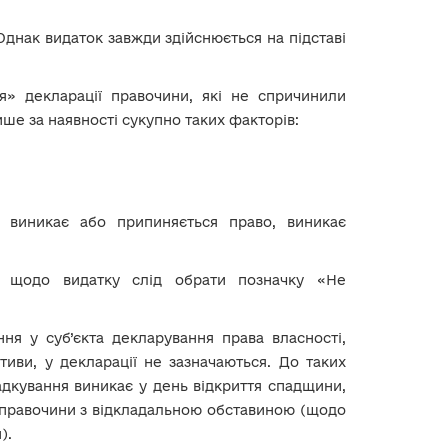
Однак видаток завжди здійснюється на підставі
ня» декларації правочини, які не спричинили
ише за наявності сукупно таких факторів:
я виникає або припиняється право, виникає
в щодо видатку слід обрати позначку «Не
я у суб’єкта декларування права власності,
тиви, у декларації не зазначаються. До таких
адкування виникає у день відкриття спадщини,
, правочини з відкладальною обставиною (щодо
).