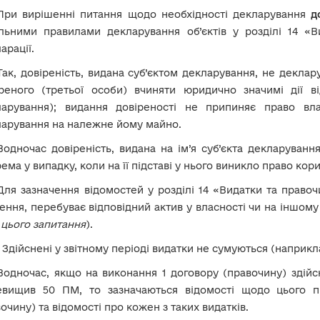
При вирішенні питання щодо необхідності декларування
д
альними правилами декларування об’єктів у розділі 14 «В
арації.
Так, довіреність, видана суб’єктом декларування, не декла
реного (третьої особи) вчиняти юридично значимі дії ві
ларування); видання довіреності не припиняє право вла
ларування на належне йому майно.
Водночас довіреність, видана на ім’я суб’єкта декларуванн
ема у випадку, коли на її підставі у нього виникло право ко
Для зазначення відомостей у розділі 14 «Видатки та правоч
ення, перебуває відповідний актив у власності чи на іншому 
 цього запитання
).
!
Здійснені у звітному періоді видатки не сумуються (наприкл
Водночас, якщо на виконання 1 договору (правочину) здійсн
евищив 50 ПМ, то зазначаються відомості щодо цього п
очину) та відомості про кожен з таких видатків.