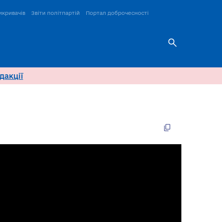
икривачів
Звіти політпартій
Портал доброчесності
дакції