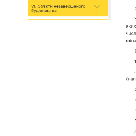
VІ. Об’єкти незавершеного
будівництва
VІІ. Рухоме майно (крім
яких
транспортних засобів)
числ
фіна
VІІІ. Транспортні засоби
ІХ. Цінні папери
Х. Корпоративні права
(нап
ХІ. Юридичні особи, трасти
або інші подібні правові
утворення, кінцевим
бенефіціарним власником
(контролером) яких є
суб’єкт декларування або
члени його сім’ї
ХІІ. Нематеріальні активи