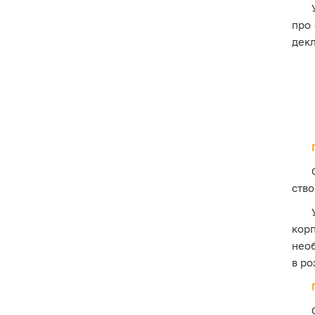
про 
декл
ство
кор
необ
в ро