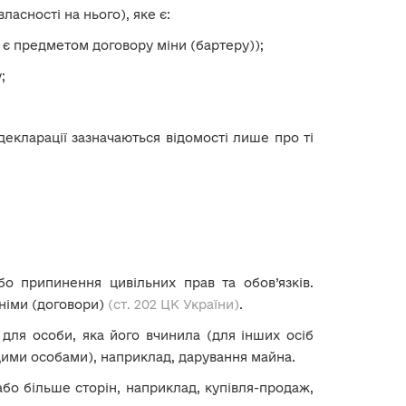
ласності на нього), яке є:
 є предметом договору міни (бартеру));
;
декларації зазначаються відомості лише про ті
бо припинення цивільних прав та обов’язків.
німи (договори)
(ст. 202 ЦК України)
.
для особи, яка його вчинила (для інших осіб
цими особами), наприклад, дарування майна.
бо більше сторін, наприклад, купівля-продаж,