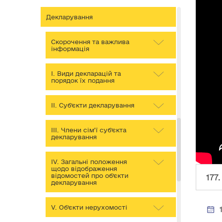
Декларування
Скорочення та важлива
інформація
І. Види декларацій та
порядок їх подання
ІІ. Суб’єкти декларування
ІІІ. Члени сім’ї суб’єкта
декларування
IV. Загальні положення
щодо відображення
відомостей про об’єкти
177
декларування
V. Об’єкти нерухомості