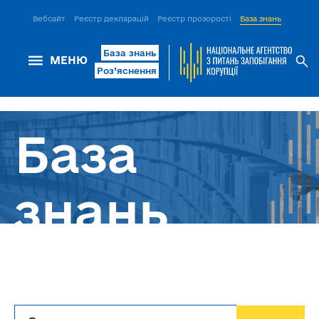
Вебсайт
Реєстр декларацій
Реєстр прозорості
База знань
ІСМ Д
База знань
МЕНЮ
Роз’яснення
База
знань
Інформаційний ресурс для
легкого пошуку роз'яснень